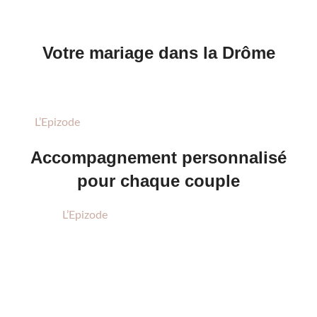
mariage est pris en charge avec soin.
Votre mariage dans la Drôme
Réalisez votre mariage dans des lieux charmants comme
Portes-lès-Valence, Saint-Rambert-d’Albon ou Chabeuil.
L’Epizode
est là pour faire de vos rêves une réalité.
Accompagnement personnalisé
pour chaque couple
Chez
L’Epizode
, nous offrons un accompagnement
personnalisé, travaillant à vos côtés pour que chaque détail
de votre mariage soit parfait.