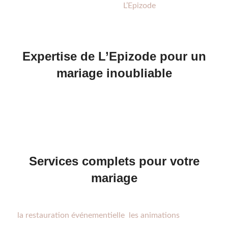
moment unique, optez pour
L’Epizode
, votre agence
événementielle experte située à Pizançon, proche de
Valence et Romans-sur-Isère.
Expertise de L’Epizode pour un
mariage inoubliable
Chaque mariage est une histoire unique chez L’Epizode.
Notre équipe spécialisée dans la création d’événements
personnalisés assure un mariage qui reflète vos désirs
personnels.
Services complets pour votre
mariage
Nous offrons une gamme de services incluant par exemple
la restauration événementielle
,
les animations
. Grâce à
notre réseau de prestataires, chaque aspect de votre