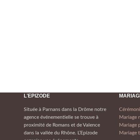
L’EPIZODE
MARIAG
Située à Parnans dans la Drôme notre
Cérémoni
agence événementielle se trouve à
Mariage
proximité de Romans et de Valence
Mariage p
dans la vallée du Rhône. L’Epizode
Mariage t