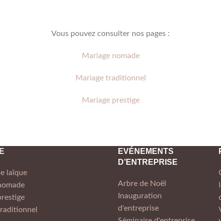
Vous pouvez consulter nos pages :
Mariage nomade
Mariage traditionnel
Mariage prestige
E
EVÉNEMENTS
D’ENTREPRISE
e laïque
Arbre de Noël
 nomade
Inauguration
restige
d'entreprise
raditionnel
Séminaire d'entreprise