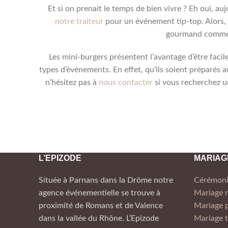
Et si on prenait le temps de bien vivre ? Eh oui, au
notre traiteur
pour un événement tip-top. Alors, 
gourmand comme n
Les mini-burgers présentent l’avantage d’être facil
types d’événements. En effet, qu’ils soient préparés
n’hésitez pas à
nous contacter
si vous recherchez u
L’EPIZODE
MARIAG
Située à Parnans dans la Drôme notre
Cérémoni
agence événementielle se trouve à
Mariage
proximité de Romans et de Valence
Mariage p
dans la vallée du Rhône. L’Epizode
Mariage t