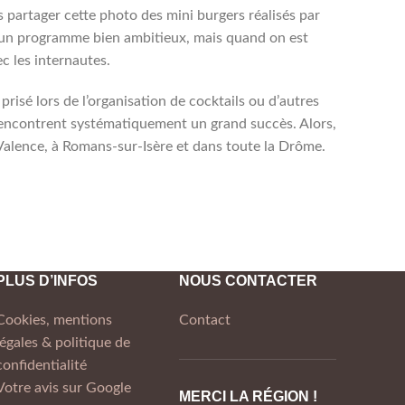
us partager cette photo des mini burgers réalisés par
st un programme bien ambitieux, mais quand on est
 les internautes.
risé lors de l’organisation de cocktails ou d’autres
 rencontrent systématiquement un grand succès. Alors,
Valence, à Romans-sur-Isère et dans toute la Drôme.
PLUS D’INFOS
NOUS CONTACTER
Cookies, mentions
Contact
légales & politique de
confidentialité
Votre avis sur Google
MERCI LA RÉGION !