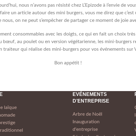
jourd’hui, nous n’avons pas résisté chez L’Epizode à l’envie de vo
faire un article autour des mini burgers, vous me direz que c’e
ous, on ne peut s’empêcher de partager ce moment de joie avec
ement consommables avec les doigts, ce qui en fait un choix très p
 au bœuf, au poulet ou en version végétarienne, les mini-burgers
n traiteur qui réalise des mini-burgers pour vos événements sur 
Bon appétit !
E
EVÉNEMENTS
D’ENTREPRISE
e laïque
Arbre de Noël
 nomade
Inauguration
restige
d'entreprise
raditionnel